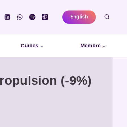
English
Guides
Membre
propulsion (-9%)