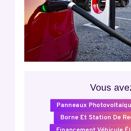
Vous avez
Panneaux Photovoltaïqu
Borne Et Station De R
Financement Véhicule Él