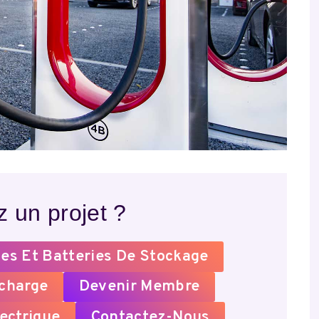
 un projet ?
es Et Batteries De Stockage
echarge
Devenir Membre
ectrique
Contactez-Nous