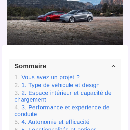
Sommaire
Vous avez un projet ?
1. Type de véhicule et design
2. Espace intérieur et capacité de
chargement
3. Performance et expérience de
conduite
4. Autonomie et efficacité
5. Fonctionnalités et options