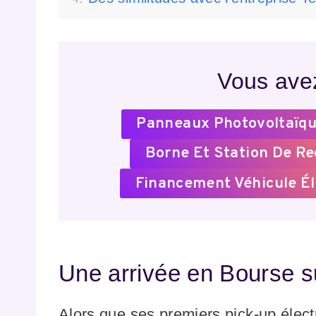
Vous avez
Panneaux Photovoltaïqu
Borne Et Station De R
Financement Véhicule Él
Une arrivée en Bourse s
Alors que ses premiers pick-up élect