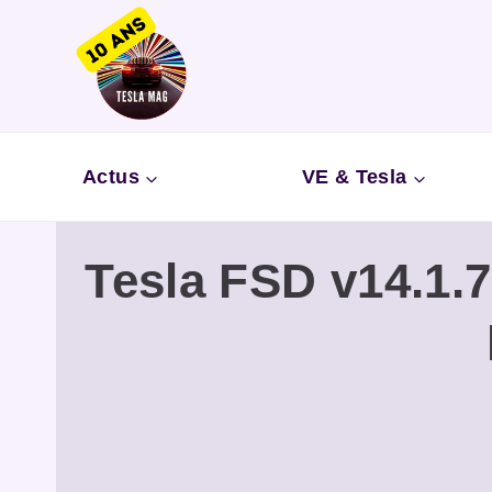
Aller
au
contenu
Actus
VE & Tesla
Tesla FSD v14.1.7 