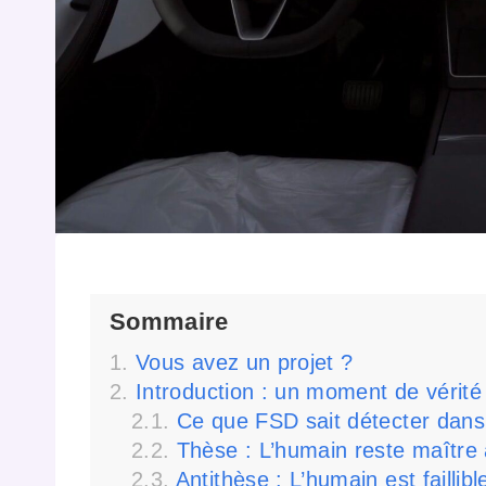
Sommaire
Vous avez un projet ?
Introduction : un moment de vérit
Ce que FSD sait détecter dans
Thèse : L’humain reste maître 
Antithèse : L’humain est faillibl