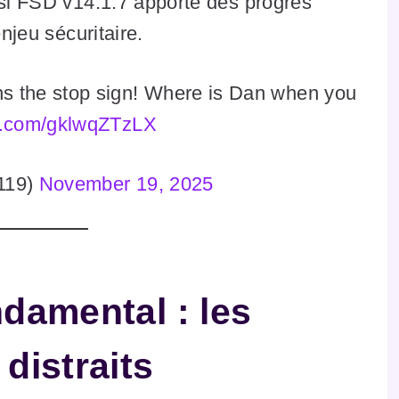
 si FSD v14.1.7 apporte des progrès
enjeu sécuritaire.
s the stop sign! Where is Dan when you
er.com/gklwqZTzLX
119)
November 19, 2025
damental : les
distraits