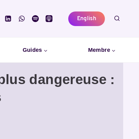
English
Guides
Membre
a plus dangereuse :
s