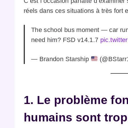
C’est l’occasion parfaite d’examiner
réels dans ces situations à très fort 
The school bus moment — car run
need him? FSD v14.1.7
pic.twitt
— Brandon Starship
(@BStarr
1. Le problème fon
humains sont trop 