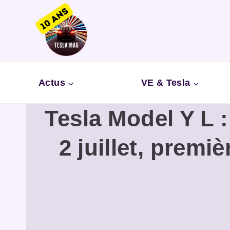
Aller
au
contenu
Actus
VE & Tesla
Tesla Model Y L 
2 juillet, premi