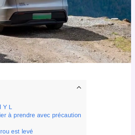
l Y L
drier à prendre avec précaution
rou est levé