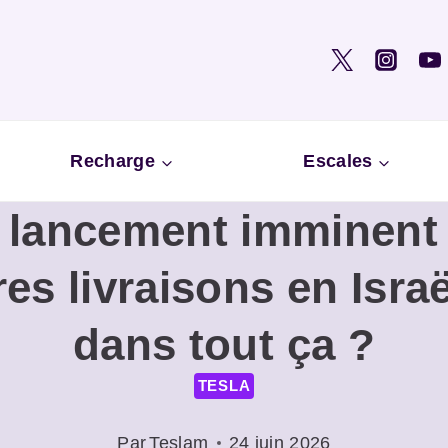
Recharge
Escales
: lancement imminent 
ères livraisons en Isra
dans tout ça ?
TESLA
Par
Teslam
24 juin 2026