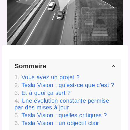
Sommaire
Vous avez un projet ?
Tesla Vision : qu’est-ce que c’est ?
Et à quoi ça sert ?
Une évolution constante permise
par des mises à jour
Tesla Vision : quelles critiques ?
Tesla Vision : un objectif clair