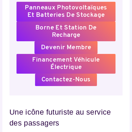
Panneaux Photovoltaïques
Et Batteries De Stockage
Borne Et Station De
Recharge
Devenir Membre
Financement Véhicule
Électrique
Contactez-Nous
Une icône futuriste au service
des passagers