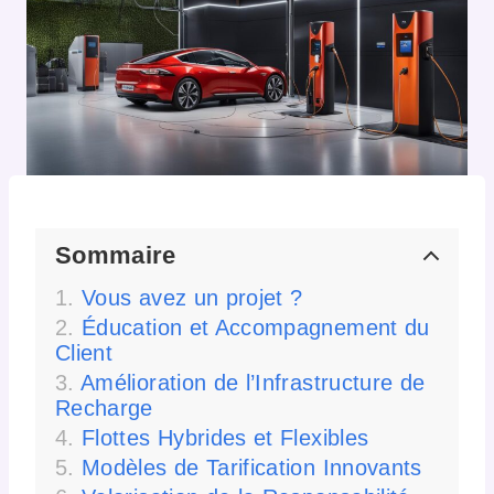
Sommaire
Vous avez un projet ?
Éducation et Accompagnement du
Client
Amélioration de l’Infrastructure de
Recharge
Flottes Hybrides et Flexibles
Modèles de Tarification Innovants