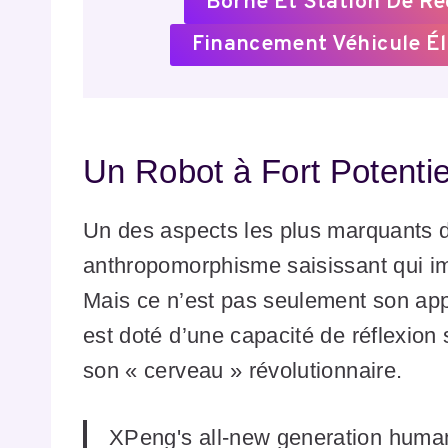
Borne Et Station De R
Financement Véhicule Él
Un Robot à Fort Potenti
Un des aspects les plus marquants
anthropomorphisme saisissant qui im
Mais ce n’est pas seulement son appa
est doté d’une capacité de réflexion
son « cerveau » révolutionnaire.
XPeng's all-new generation human