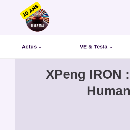
Aller
au
contenu
Actus
VE & Tesla
XPeng IRON :
Humano