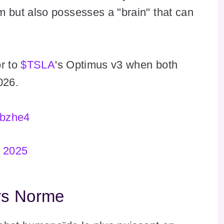
 but also possesses a "brain" that can
or to
$TSLA
's Optimus v3 when both
026.
dbzhe4
 2025
rs Norme