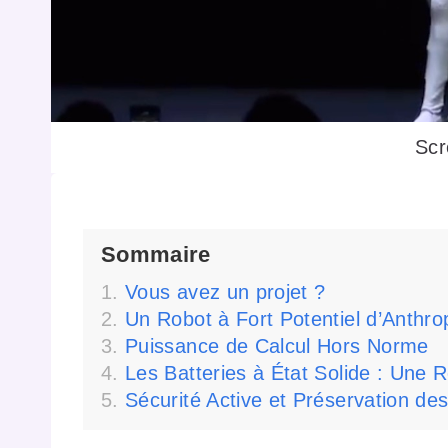
Scr
Sommaire
Vous avez un projet ?
Un Robot à Fort Potentiel d’Anth
Puissance de Calcul Hors Norme
Les Batteries à État Solide : Une 
Sécurité Active et Préservation d