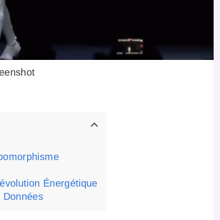
eenshot
ropomorphisme
Révolution Énergétique
es Données