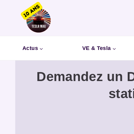
Aller
au
contenu
Actus
VE & Tesla
Demandez un De
sta