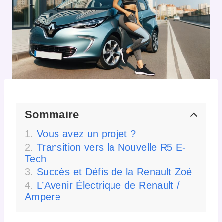
Sommaire
Vous avez un projet ?
Transition vers la Nouvelle R5 E-
Tech
Succès et Défis de la Renault Zoé
L’Avenir Électrique de Renault /
Ampere