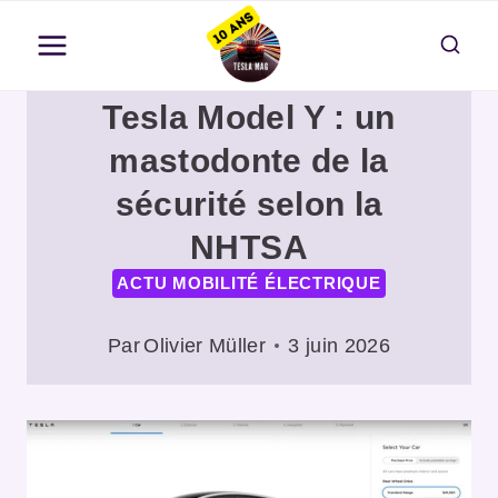
Aller
au
contenu
Tesla Model Y : un
mastodonte de la
sécurité selon la
NHTSA
ACTU MOBILITÉ ÉLECTRIQUE
Par
Olivier Müller
3 juin 2026