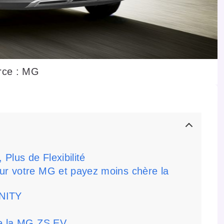
rce : MG
Plus de Flexibilité
our votre MG et payez moins chère la
ONITY
de la MG ZS EV