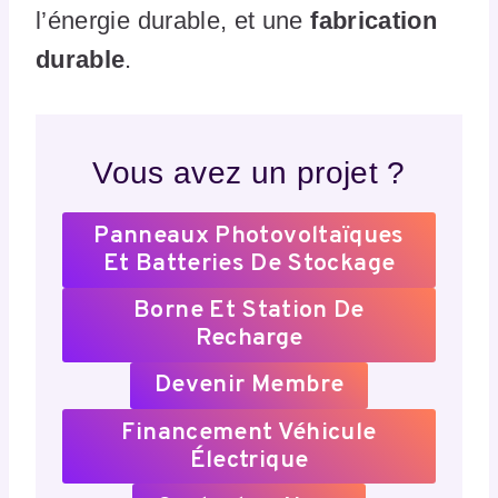
l’énergie durable, et une
fabrication
durable
.
Vous avez un projet ?
Panneaux Photovoltaïques
Et Batteries De Stockage
Borne Et Station De
Recharge
Devenir Membre
Financement Véhicule
Électrique