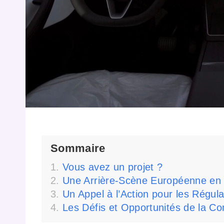
Sommaire
Vous avez un projet ?
Une Arrière-Scène Européenne e
Un Appel à l’Action pour les Régu
Les Défis et Opportunités de la C