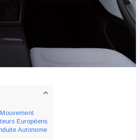
n Mouvement
lateurs Européens
onduite Autonome