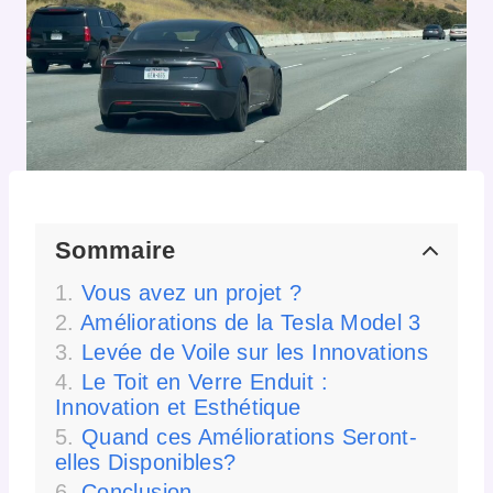
Sommaire
Vous avez un projet ?
Améliorations de la Tesla Model 3
Levée de Voile sur les Innovations
Le Toit en Verre Enduit :
Innovation et Esthétique
Quand ces Améliorations Seront-
elles Disponibles?
Conclusion