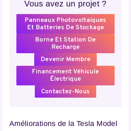
Vous avez un projet ?
Panneaux Photovoltaïques
Et Batteries De Stockage
Borne Et Station De
Recharge
Devenir Membre
Financement Véhicule
Électrique
Contactez-Nous
Améliorations de la Tesla Model