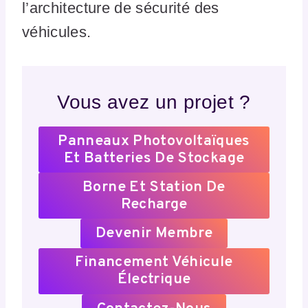
l’architecture de sécurité des
véhicules.
Vous avez un projet ?
Panneaux Photovoltaïques
Et Batteries De Stockage
Borne Et Station De
Recharge
Devenir Membre
Financement Véhicule
Électrique