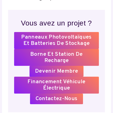
Vous avez un projet ?
Panneaux Photovoltaïques
Et Batteries De Stockage
Borne Et Station De
Recharge
Devenir Membre
Financement Véhicule
Électrique
Contactez-Nous