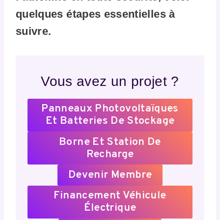
quelques étapes essentielles à
suivre.
Vous avez un projet ?
Panneaux Photovoltaïques
Et Batteries De Stockage
Borne Et Station De
Recharge
Devenir Membre
Financement Véhicule
Électrique