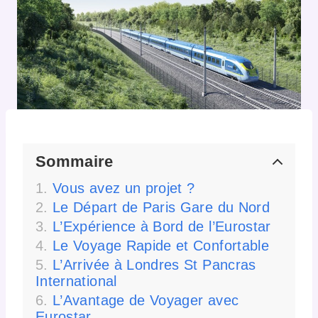
Sommaire
Vous avez un projet ?
Le Départ de Paris Gare du Nord
L’Expérience à Bord de l’Eurostar
Le Voyage Rapide et Confortable
L’Arrivée à Londres St Pancras
International
L’Avantage de Voyager avec
Eurostar