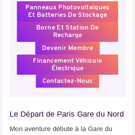
Panneaux Photovoltaïques
Et Batteries De Stockage
Borne Et Station De
Recharge
Devenir Membre
Financement Véhicule
Électrique
Contactez-Nous
Le Départ de Paris Gare du Nord
Mon aventure débute à la Gare du