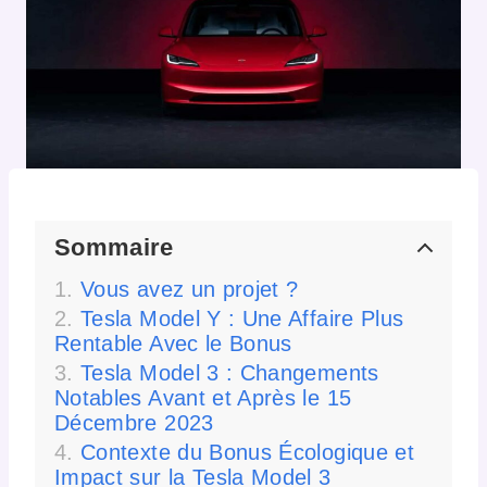
Sommaire
Vous avez un projet ?
Tesla Model Y : Une Affaire Plus
Rentable Avec le Bonus
Tesla Model 3 : Changements
Notables Avant et Après le 15
Décembre 2023
Contexte du Bonus Écologique et
Impact sur la Tesla Model 3