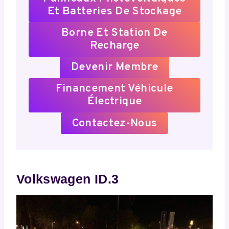
Et Batteries De Stockage
Borne Et Station De
Recharge
Devenir Membre
Financement Véhicule
Électrique
Contactez-Nous
Volkswagen ID.3