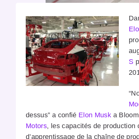
Dan
El
pro
aug
S
p
20
“No
Mo
dessus” a confié
Elon Musk
a Bloomb
Motors
, les capacités de productio
d’apprentissage de la chaîne de pro