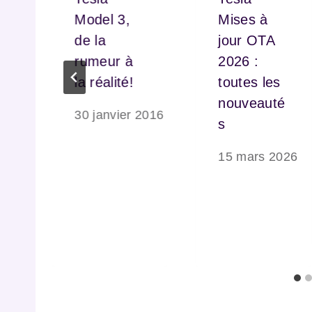
Model 3,
Mises à
de la
jour OTA
rumeur à
2026 :
la réalité!
toutes les
t
nouveauté
30 janvier 2016
s
e 2024
15 mars 2026