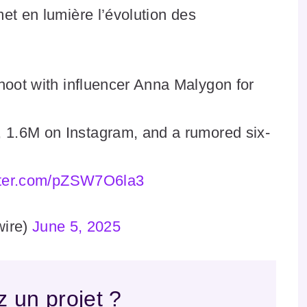
et en lumière l’évolution des
oot with influencer Anna Malygon for
, 1.6M on Instagram, and a rumored six-
itter.com/pZSW7O6la3
wire)
June 5, 2025
 un projet ?