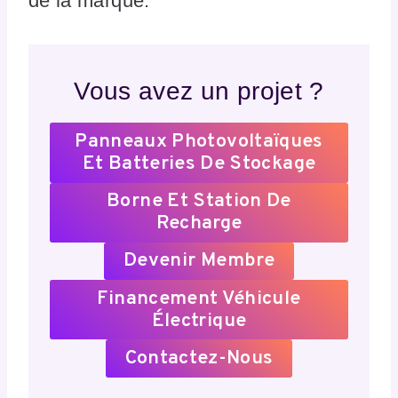
de la marque.
Vous avez un projet ?
Panneaux Photovoltaïques
Et Batteries De Stockage
Borne Et Station De
Recharge
Devenir Membre
Financement Véhicule
Électrique
Contactez-Nous