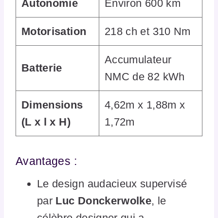
Autonomie
Environ 600 km
Motorisation
218 ch et 310 Nm
Accumulateur
Batterie
NMC de 82 kWh
Dimensions
4,62m x 1,88m x
(L x l x H)
1,72m
Avantages :
Le design audacieux supervisé
par
Luc Donckerwolke
, le
célèbre designer qui a