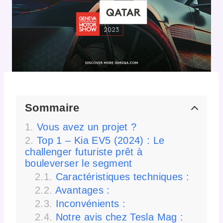
Sommaire
Vous avez un projet ?
Top 1 – Kia EV5 (2024) : Le
challenger futuriste prêt à
bouleverser le segment
Caractéristiques techniques :
Avantages :
Inconvénients :
Notre avis chez Tesla Mag :