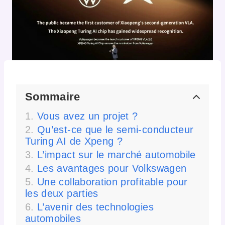
Sommaire
Vous avez un projet ?
Qu’est-ce que le semi-conducteur
Turing AI de Xpeng ?
L’impact sur le marché automobile
Les avantages pour Volkswagen
Une collaboration profitable pour
les deux parties
L’avenir des technologies
automobiles