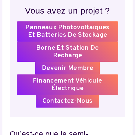
Vous avez un projet ?
Panneaux Photovoltaïques
Et Batteries De Stockage
Borne Et Station De
Recharge
Devenir Membre
Financement Véhicule
Électrique
Contactez-Nous
Qu’est-ce que le semi-