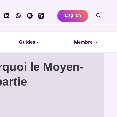
English
Guides
Membre
rquoi le Moyen-
partie