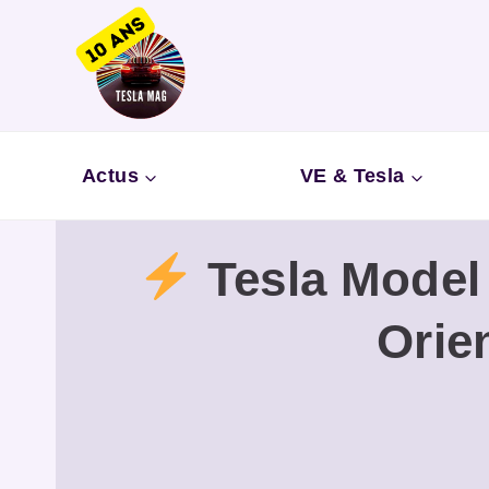
Aller
au
contenu
Actus
VE & Tesla
Tesla Model
Orien