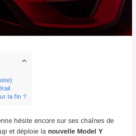
uste)
tail
r la fin ?
nne hésite encore sur ses chaînes de
up et déploie la
nouvelle Model Y