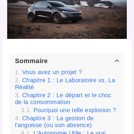
Sommaire
Vous avez un projet ?
Chapitre 1 : Le Laboratoire vs. La
Réalité
Chapitre 2 : Le départ et le choc
de la consommation
Pourquoi une telle explosion ?
Chapitre 3 : La gestion de
l’angoisse (ou son absence)
L’Autonomie Utile : Le vrai