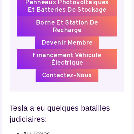
Panneaux Photovoltaïques
Et Batteries De Stockage
Borne Et Station De
Recharge
Devenir Membre
Financement Véhicule
Électrique
Contactez-Nous
Tesla a eu quelques batailles
judiciaires:
Au Texas