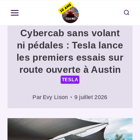
Aller
au
contenu
Cybercab sans volant
ni pédales : Tesla lance
les premiers essais sur
route ouverte à Austin
TESLA
Par
Evy Lison
9 juillet 2026