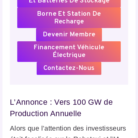
Et Batteries De Stockage
Borne Et Station De
Recharge
Devenir Membre
Financement Véhicule
Électrique
Contactez-Nous
L’Annonce : Vers 100 GW de
Production Annuelle
Alors que l’attention des investisseurs