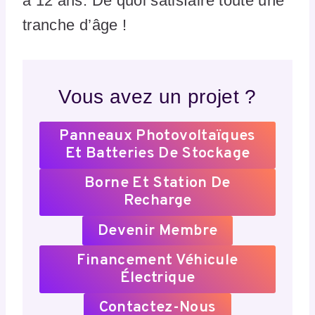
à 12 ans. De quoi satisfaire toute une
tranche d’âge !
Vous avez un projet ?
Panneaux Photovoltaïques
Et Batteries De Stockage
Borne Et Station De
Recharge
Devenir Membre
Financement Véhicule
Électrique
Contactez-Nous