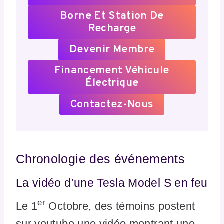
Borne Et Station De
Recharge
Devenir Membre
Financement Véhicule
Électrique
Contactez-Nous
Chronologie des événements
La vidéo d’une Tesla Model S en feu
er
Le 1
Octobre, des témoins postent
sur youtube une vidéo montrant une