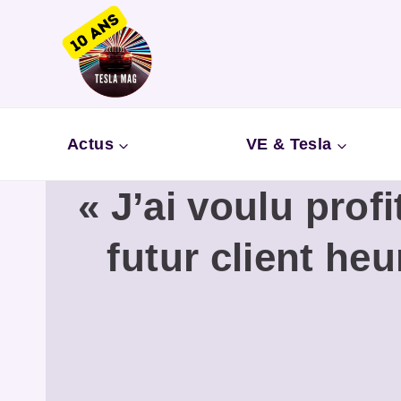
Aller
au
contenu
Actus
VE & Tesla
« J’ai voulu prof
futur client heu