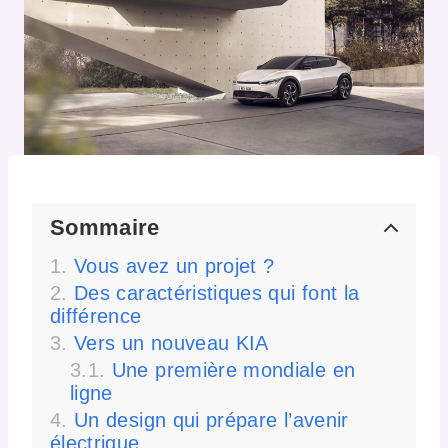
Sommaire
Vous avez un projet ?
Des caractéristiques qui font la
différence
Vers un nouveau KIA
Une première mondiale en
ligne
Un design qui prépare l’avenir
électrique