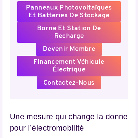
Panneaux Photovoltaïques
Et Batteries De Stockage
Borne Et Station De
Recharge
Devenir Membre
Financement Véhicule
Électrique
Contactez-Nous
Une mesure qui change la donne
pour l’électromobilité