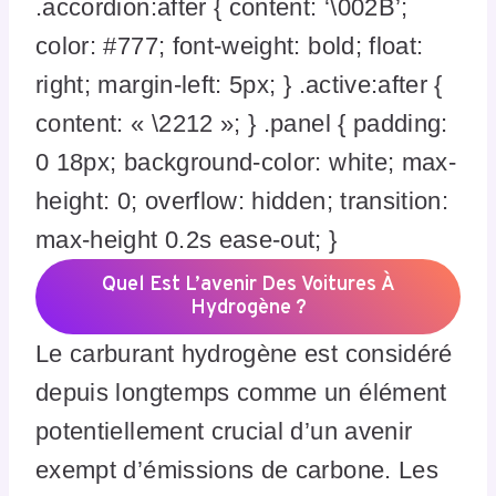
.accordion:after { content: ‘\002B’;
color: #777; font-weight: bold; float:
right; margin-left: 5px; } .active:after {
content: « \2212 »; } .panel { padding:
0 18px; background-color: white; max-
height: 0; overflow: hidden; transition:
max-height 0.2s ease-out; }
Quel Est L’avenir Des Voitures À
Hydrogène ?
Le carburant hydrogène est considéré
depuis longtemps comme un élément
potentiellement crucial d’un avenir
exempt d’émissions de carbone. Les