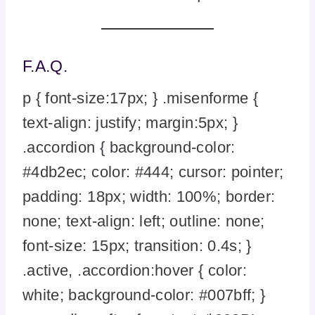
F.A.Q.
p { font-size:17px; } .misenforme {
text-align: justify; margin:5px; }
.accordion { background-color:
#4db2ec; color: #444; cursor: pointer;
padding: 18px; width: 100%; border:
none; text-align: left; outline: none;
font-size: 15px; transition: 0.4s; }
.active, .accordion:hover { color:
white; background-color: #007bff; }