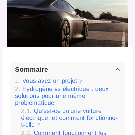
Sommaire
Vous avez un projet ?
Hydrogène vs électrique : deux
solutions pour une même
problématique
Qu’est-ce qu’une voiture
électrique, et comment fonctionne-
t-elle ?
Comment fonctionnent les