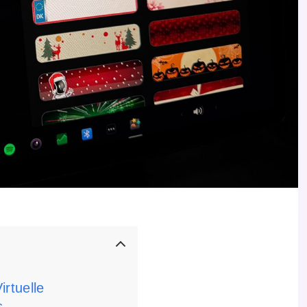
irtuelle
s