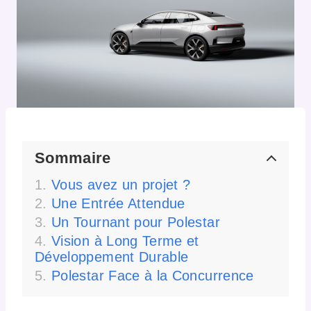
Sommaire
Vous avez un projet ?
Une Entrée Attendue
Un Tournant pour Polestar
Vision à Long Terme et
Développement Durable
Polestar Face à la Concurrence