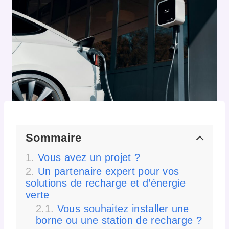
Sommaire
Vous avez un projet ?
Un partenaire expert pour vos
solutions de recharge et d’énergie
verte
Vous souhaitez installer une
borne ou une station de recharge ?