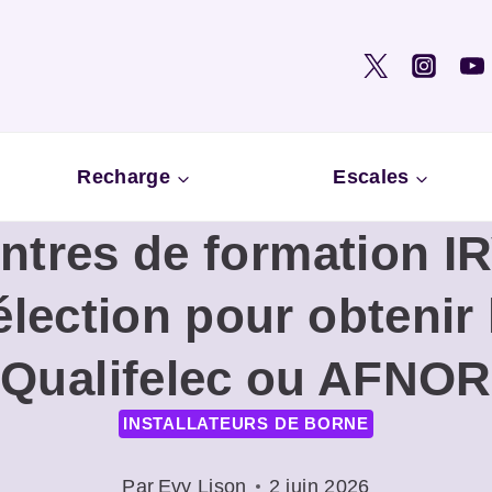
Recharge
Escales
entres de formation I
élection pour obtenir l
Qualifelec ou AFNOR
INSTALLATEURS DE BORNE
Par
Evy Lison
2 juin 2026