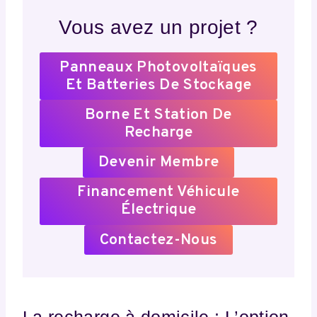
Vous avez un projet ?
Panneaux Photovoltaïques
Et Batteries De Stockage
Borne Et Station De
Recharge
Devenir Membre
Financement Véhicule
Électrique
Contactez-Nous
La recharge à domicile : L’option