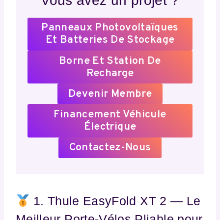
Vous avez un projet ?
Panneaux Photovoltaïques
Et Batteries De Stockage
Borne Et Station De
Recharge
Devenir Membre
Financement Véhicule
Électrique
Contactez-Nous
1. Thule EasyFold XT 2 — Le
Meilleur Porte-Vélos Pliable pour