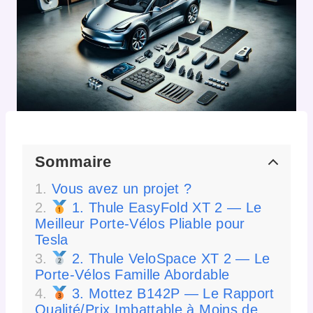
Sommaire
Vous avez un projet ?
1. Thule EasyFold XT 2 — Le
Meilleur Porte-Vélos Pliable pour
Tesla
2. Thule VeloSpace XT 2 — Le
Porte-Vélos Famille Abordable
3. Mottez B142P — Le Rapport
Qualité/Prix Imbattable à Moins de