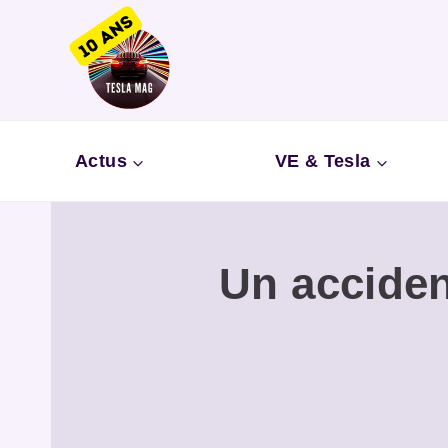
Aller
au
contenu
Actus
VE & Tesla
Un acciden