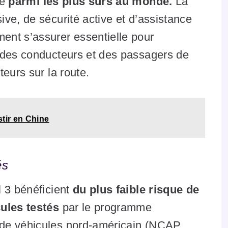
re
parmi les plus sûrs au monde.
La
ve, de sécurité active et d’assistance
ent s’assurer essentielle pour
 des conducteurs et des passagers de
teurs sur la route.
stir en Chine
tés
l 3 bénéficient
du plus faible risque de
cules testés
par le programme
de véhicules nord-américain (NCAP,