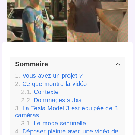
Sommaire
Vous avez un projet ?
Ce que montre la vidéo
Contexte
Dommages subis
La Tesla Model 3 est équipée de 8
caméras
Le mode sentinelle
Déposer plainte avec une vidéo de