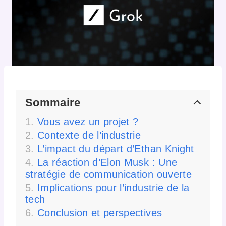
Sommaire
Vous avez un projet ?
Contexte de l’industrie
L’impact du départ d’Ethan Knight
La réaction d’Elon Musk : Une
stratégie de communication ouverte
Implications pour l’industrie de la
tech
Conclusion et perspectives