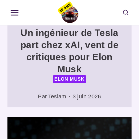
Aller
au
contenu
Un ingénieur de Tesla
part chez xAI, vent de
critiques pour Elon
Musk
ELON MUSK
Par
Teslam
3 juin 2026