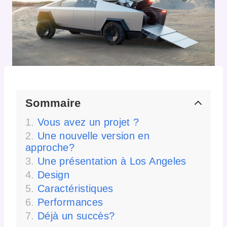
Sommaire
Vous avez un projet ?
Une nouvelle version en
approche?
Une présentation à Los Angeles
Design
Caractéristiques
Performances
Déjà un succès?