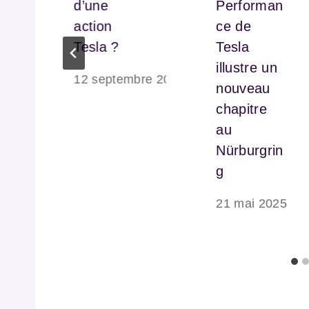
d’une
Performan
action
ce de
Tesla ?
Tesla
illustre un
12 septembre 2025
nouveau
6
chapitre
au
Nürburgrin
g
21 mai 2025